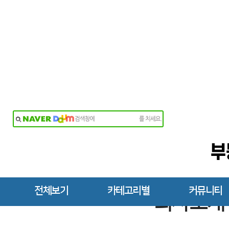
전체보기
카테고리별
커뮤니티
회사소